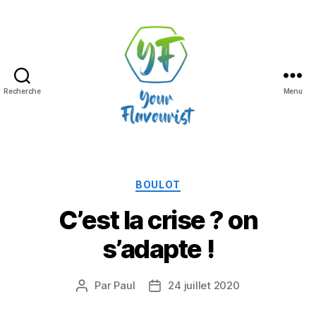
Recherche
Menu
Your
Flavourist,
le
blog
Catégories
BOULOT
C’est la crise ? on
s’adapte !
Par
Paul
24 juillet 2020
Auteur
Date
de
de