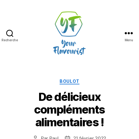
Recherche
Menu
Your
Flavourist,
le
blog
Catégories
BOULOT
De délicieux
compléments
alimentaires !
Par
Paul
21 février 2022
Auteur
Date