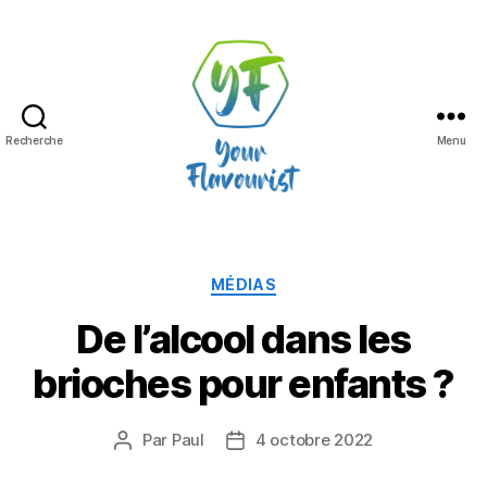
Recherche
Menu
Your
Flavourist,
le
blog
Catégories
MÉDIAS
De l’alcool dans les
brioches pour enfants ?
Par
Paul
4 octobre 2022
Auteur
Date
de
de