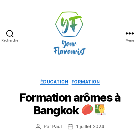
Recherche
Menu
Your
Flavourist,
le
blog
Catégories
ÉDUCATION
FORMATION
Formation arômes à
Bangkok
Par
Paul
1 juillet 2024
Auteur
Date
de
de